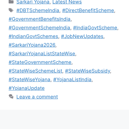
Categories
Sarkari Yojana
,
Latest News
Tags
#DBTSchemeIndia
,
#DirectBenefitScheme
,
#GovernmentBenefitsIndia
,
#GovernmentSchemeIndia
,
#IndiaGovtScheme
,
#IndianGovtSchemes
,
#JobNewUpdates
,
#SarkariYojana2026
,
#SarkariYojanaListStateWise
,
#StateGovernmentScheme
,
#StateWiseSchemeList
,
#StateWiseSubsidy
,
#StateWiseYojana
,
#YojanaListIndia
,
#YojanaUpdate
Leave a comment