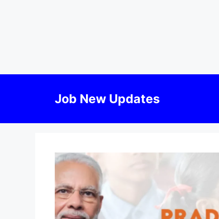
Skip
to
Job New Updates
content