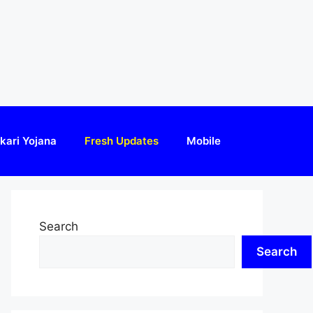
kari Yojana
Fresh Updates
Mobile
Search
Search