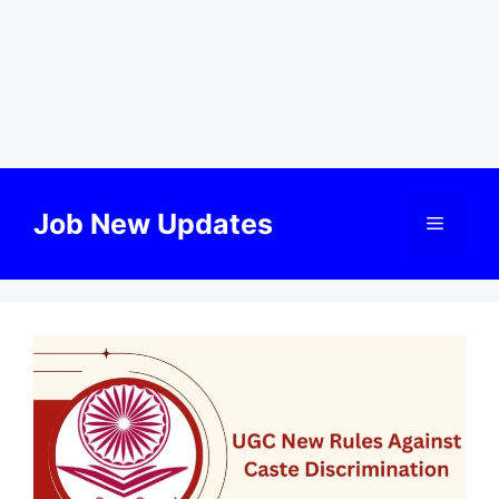
Skip
to
Job New Updates
Menu
content